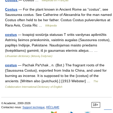
Costus
— Costus …
Wikipédia en Français
Costus
— For the plant known in Ancient Rome as “costus”, see
Saussurea costus. See Catherine of Alexandria for the man named
Costus often held to be her father. Costus Costus pulverulentus at
Rara Avis, Costa Ric …
Wikipedia
costus
— kvapioji sosiūrija statusas T sritis vardynas apibrėžtis
Astrinių šeimos prieskoninis, vaistinis augalas (Saussurea costus),
paplitęs Indijoje, Pakistane. Naudojamas maisto priedams
(kvėpikliams) gaminti, iš jo gaunamas eterinis aliejus.… …
Lithuanian dictionary (lietuvių žodynas)
costus
— Pachak Pa*chak , n. (Bot.) The fragrant roots of the
{Saussurea Costus}, exported from India to China, and used for
burning as incense. It is supposed to be the {costus} of the
ancients. [Written also {putchuck}.] [1913 Webster] …
The
Collaborative International Dictionary of English
© Academic, 2000-2026
18+
Contactez-nous:
Support technique
,
RÉCLAME