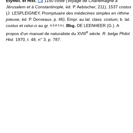
Étymol. et Hist.
Ca
1150
coste
(
Voyage de Charlemagne à
Jérusalem et à Constantinople,
éd. P. Aebischer, 211); 1537
costus
(J. LESPLEIGNEY,
Promptuaire des médecines simples en rithme
joieuse,
éd. P. Dorveaux, p. 46). Empr. au lat. class.
costum,
b. lat.
costus
et celui-ci au gr.
.
Bbg.
DE LEENHEER (G.). A
e
propos d'un manuel de naturaliste du XVIII
siècle.
R. belge Philol.
Hist.
1970, t. 48, n° 3, p. 787.