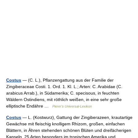
Costus
— (C. L.), Pflanzengattung aus der Familie der
Zingiberaceae Costi. 1. Ord. 1. Kl. L.; Arten: C. Arabidae (C.
arabicus Arrab.), in Südamerika; C. specisous, in feuchten
Wäldern Ostindiens, mit röthlich weißen, in eine sehr große
elliptische Endähre …
Pierer's Universal-Lexikon
Costus
— L. (Kostwurz), Gattung der Zingiberazeen, krautartige
Gewächse mit fleischig knolligem Rhizom, großen, einfachen
Blättern, in Ähren stehenden schönen Blüten und dreifächerigen
Kapseln. 25 Arten besonders im tropischen Amerika und