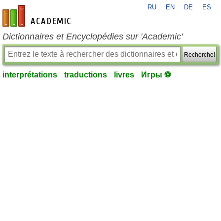
RU
EN
DE
ES
fr-academic.com
Dictionnaires et Encyclopédies sur 'Academic'
Recherche!
interprétations
traductions
livres
Игры ⚽