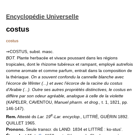
Encyclopédie Universelle
costus
costus
⇒COSTUS, subst. masc.
BOT.
Plante herbacée et vivace poussant dans les régions
tropicales, dont le rhizome tubéreux et rampant, employé autrefois
comme aromate et comme parfum, entrait dans la composition de
la thériaque.
On a souvent confondu la cannelle blanche avec
l'écorce de Winter (...) et avec l'écorce de la racine du costus
d'Arabie (...). Outre ses autres propriétés distinctives, le costus en
diffère par son odeur agréable, analogue à celle de la violette
(KAPELER, CAVENTOU,
Manuel pharm. et drog.,
t. 1, 1821, pp.
146-147).
e
Rem.
Attesté ds
Lar. 19
-Lar. encyclop.,
LITTRÉ, GUÉRIN 1892.
QUILLET 1965.
Prononc.
Seule transcr. ds LAND. 1834 et LITTRÉ : ko-stus'.