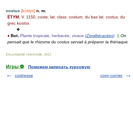
costus
[kɔstys]
n. m.
ÉTYM.
V. 1150,
coste;
lat. class.
costum,
du bas lat.
costus,
du
grec
kostos.
❖
♦
Bot.
Plante tropicale, herbacée, vivace
(
Zingibéracées
).
||
On
pensait que le rhizome du costus servait à préparer la thériaque.
Encyclopédie Universelle
.
2012
.
Игры ⚽
Поможем написать курсовую
costresse
cosy-corner