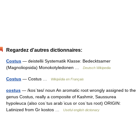
Regardez d'autres dictionnaires:
Costus
— deistellii Systematik Klasse: Bedecktsamer
(Magnoliopsida) Monokotyledonen …
Deutsch Wikipedia
Costus
— Costus …
Wikipédia en Français
costus
— /kosˈtəs/ noun An aromatic root wrongly assigned to the
genus Costus, really a composite of Kashmir, Saussurea
hypoleuca (also cosˈtus arabˈicus or cosˈtus root) ORIGIN:
Latinized from Gr kostos …
Useful english dictionary